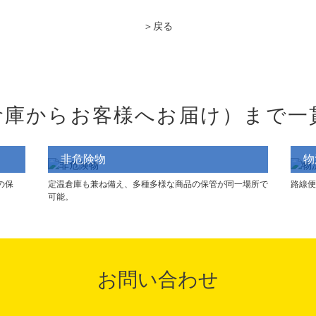
＞
戻る
倉庫からお客様へお届け）まで
一
非危険物
物
の保
定温倉庫も兼ね備え、多種多様な商品の保管が同一場所で
路線便
可能。
お問い合わせ