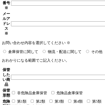
番号
※
メー
ルア
ドレ
ス
※
お問い合わせ内容を選択してください
※
倉庫保管に関して
物流・配送に関して
その他
おわかりになる範囲でご記入ください。
保管
した
い商
品
保管
非危険品倉庫保管
危険品倉庫保管
形態
危険
第1類
第2類
第3類
第4類
第5類