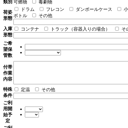
類別
可燃物
毒劇物
ドラム
フレコン
ダンボールケース
荷姿
ボトル
その他
形態
入庫
コンテナ
トラック（容器入りの場合）
そ
形態
ご希
望保
管数
付帯
作業
内容
特殊
定温
その他
条件
ご利
用開
始予
定
ご利