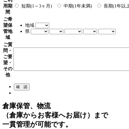
用期
短期(1～3ヶ月)
中期(1年未満)
長期(1年以上
間
ご希
望保
地域
管地
県
域
ご質
問・
ご要
望・
その
他
倉庫保管、物流
（倉庫からお客様へお届け）まで
一貫管理が可能です。