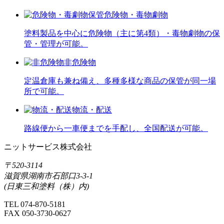
危険物・毒物劇物
塗料製品を中心に危険物（主に第4類）・毒物劇物の保
管・管理が可能。
非危険物
定温倉庫も兼ね備え、多種多様な商品の保管が同一場
所で可能。
物流・配送
路線便から一車便までを手配し、全国配送が可能。
ニットサービス株式会社
〒520-3114
滋賀県湖南市石部口3-3-1
(日東三和塗料（株）内)
TEL
074-870-5181
FAX 050-3730-0627