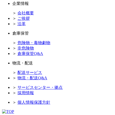
企業情報
＞
会社概要
＞
ご挨拶
＞
沿革
倉庫保管
＞
危険物・毒物劇物
＞
非危険物
＞
倉庫保管Q&A
物流・配送
＞
配送サービス
＞
物流・配送Q&A
＞
サービスセンター・拠点
＞
採用情報
＞
個人情報保護方針