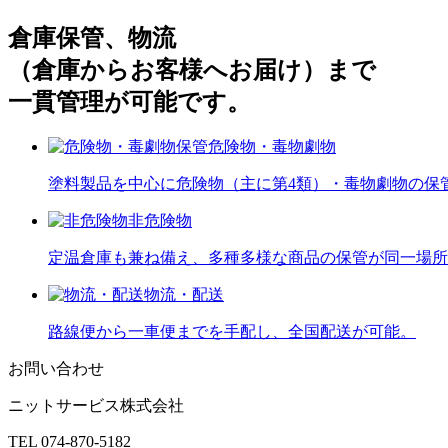
倉庫保管、物流
（倉庫からお客様へお届け）まで
一貫管理が可能です。
危険物・毒物劇物
塗料製品を中心に危険物（主に第4類）・毒物劇物の保
非危険物
定温倉庫も兼ね備え、多種多様な商品の保管が同一場所
物流・配送
路線便から一車便までを手配し、全国配送が可能。
お問い合わせ
ニットサービス株式会社
TEL 074-870-5182