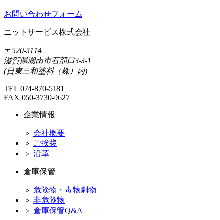
お問い合わせフォーム
ニットサービス株式会社
〒520-3114
滋賀県湖南市石部口3-3-1
(日東三和塗料（株）内)
TEL
074-870-5181
FAX 050-3730-0627
企業情報
＞
会社概要
＞
ご挨拶
＞
沿革
倉庫保管
＞
危険物・毒物劇物
＞
非危険物
＞
倉庫保管Q&A