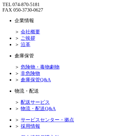
TEL
074-870-5181
FAX 050-3730-0627
企業情報
＞
会社概要
＞
ご挨拶
＞
沿革
倉庫保管
＞
危険物・毒物劇物
＞
非危険物
＞
倉庫保管Q&A
物流・配送
＞
配送サービス
＞
物流・配送Q&A
＞
サービスセンター・拠点
＞
採用情報