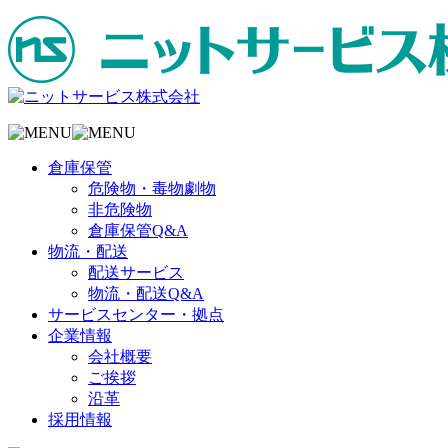
倉庫保管
危険物・毒物劇物
非危険物
倉庫保管Q&A
物流・配送
配送サービス
物流・配送Q&A
サービスセンター・拠点
企業情報
会社概要
ご挨拶
沿革
採用情報